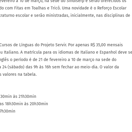
fevereiro a 10 de março, na sede do Sindiserp e serão oferecidos os
do com Fitas em Toalhas e Tricô. Uma novidade é o Reforço Escolar
raturno escolar e serão ministradas, inicialmente, nas disciplinas de
Cursos de Línguas do Projeto Servir. Por apenas R$ 35,00 mensais
u Italiano. A matrícula para os idiomas de Italiano e Espanhol deve s
Inglês o período é de 21 de fevereiro a 10 de março na sede do
a 24 (sábado) das 9h às 16h sem fechar ao meio-dia. O valor da
s valores na tabela.
h30min às 21h30min
 das 18h30min às 20h30min
17h30min