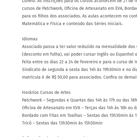
Lunelli. As inscrições para os cursos acontecem de 21 de 
cursos de Patchwork, Oficina de Artesanato em EVA, Borda
para os filhos dos associados. As aulas acontecem no cont
Matemática e Física e conteúdo das Séries Iniciais.
Idiomas
Associado passa a ter valor reduzido na mensalidade dos 
(desconto em folha), vai poder cursar Inglês ou Espanhol o
feita entre os dias 22 a 24 de fevereiro e para o curso de 
Sindicato de segunda a sexta das 14h às 19h30min e no di
matrícula é de R$ 50,00 para associados. Confira os demai
Horários Cursos de Artes
Patchwork – Segundas e Quartas das 14h às 17h ou das 18
Oficina de Artesanato em EVA – Terças das 14h às 16h ou
Bordado com Fitas em Toalhas – Sextas das 15h30min às 
Tricô – Sextas das 13h30min às 15h30min