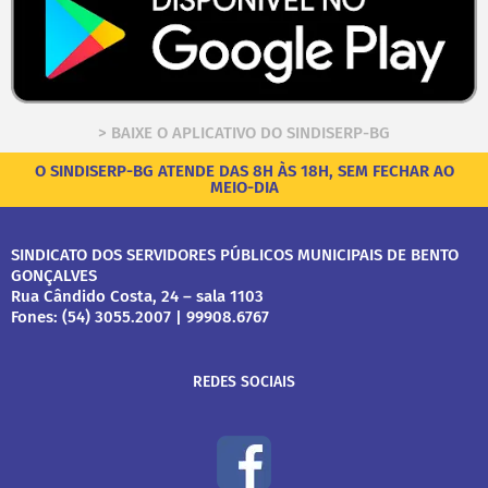
> BAIXE O APLICATIVO DO SINDISERP-BG
O SINDISERP-BG ATENDE DAS 8H ÀS 18H, SEM FECHAR AO
MEIO-DIA
SINDICATO DOS SERVIDORES PÚBLICOS MUNICIPAIS DE BENTO
GONÇALVES
Rua Cândido Costa, 24 – sala 1103
Fones: (54) 3055.2007 | 99908.6767
REDES SOCIAIS