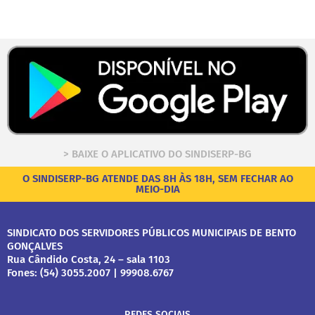
> BAIXE O APLICATIVO DO SINDISERP-BG
O SINDISERP-BG ATENDE DAS 8H ÀS 18H, SEM FECHAR AO
MEIO-DIA
SINDICATO DOS SERVIDORES PÚBLICOS MUNICIPAIS DE BENTO
GONÇALVES
Rua Cândido Costa, 24 – sala 1103
Fones: (54) 3055.2007 | 99908.6767
REDES SOCIAIS