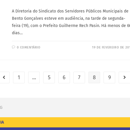
A Diretoria do Sindicato dos Servidores Públicos Municipais de
Bento Gonçalves esteve em audiência, na tarde de segunda-
feira (19), com o Prefeito Guilherme Rech Pasin. Há menos de 6
dias…
0 COMENTÁRIO
19 DE FEVEREIRO DE 20
1
…
5
6
7
8
9
BG
IA