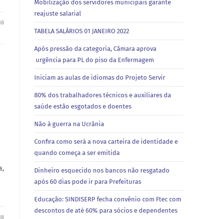
Mobilização dos servidores municipais garante
reajuste salarial
18
TABELA SALÁRIOS 01 JANEIRO 2022
Após pressão da categoria, Câmara aprova
urgência para PL do piso da Enfermagem
Iniciam as aulas de idiomas do Projeto Servir
80% dos trabalhadores técnicos e auxiliares da
saúde estão esgotados e doentes
Não à guerra na Ucrânia
Confira como será a nova carteira de identidade e
quando começa a ser emitida
a,
Dinheiro esquecido nos bancos não resgatado
após 60 dias pode ir para Prefeituras
Educação: SINDISERP fecha convênio com Ftec com
descontos de até 60% para sócios e dependentes
18