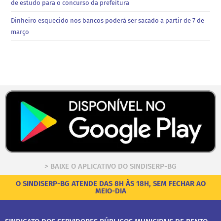
de estudo para o concurso da prefeitura
Dinheiro esquecido nos bancos poderá ser sacado a partir de 7 de
março
> BAIXE O APLICATIVO DO SINDISERP-BG
O SINDISERP-BG ATENDE DAS 8H ÀS 18H, SEM FECHAR AO
MEIO-DIA